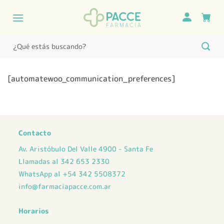
Saltar
al
contenido
Buscar
por:
[automatewoo_communication_preferences]
Contacto
Av. Aristóbulo Del Valle 4900 - Santa Fe
Llamadas al 342 653 2330
WhatsApp al +54 342 5508372
info@farmaciapacce.com.ar
Horarios