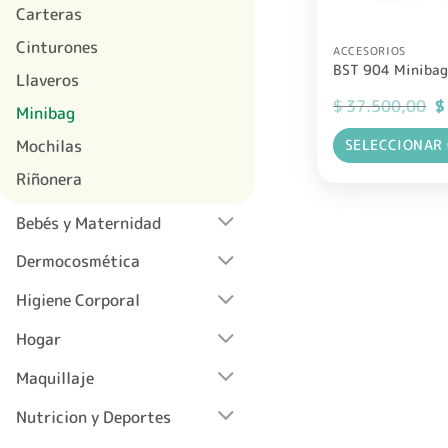
Carteras
Cinturones
ACCESORIOS
BST 904 Minibag
Llaveros
El
$
37.500,00
$
Minibag
pr
or
SELECCIONAR
Mochilas
er
$ 
Este
Riñonera
producto
tiene
Bebés y Maternidad
múltiples
Dermocosmética
variantes.
Las
Higiene Corporal
opciones
se
Hogar
pueden
Maquillaje
elegir
en
Nutricion y Deportes
la