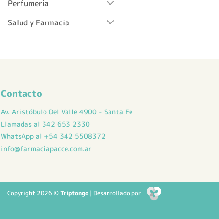
página
Perfumeria
de
Salud y Farmacia
producto
Contacto
Av. Aristóbulo Del Valle 4900 - Santa Fe
Llamadas al 342 653 2330
WhatsApp al +54 342 5508372
info@farmaciapacce.com.ar
Copyright 2026 ©
Triptongo
| Desarrollado por