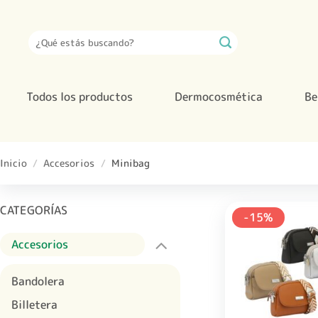
Saltar
al
Buscar
contenido
por:
Todos los productos
Dermocosmética
Be
Inicio
/
Accesorios
/
Minibag
CATEGORÍAS
-15%
Accesorios
Bandolera
Billetera