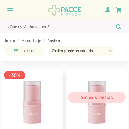
Saltar
al
contenido
Buscar
por:
Inicio
/
Maquillaje
/
Rostro
Filtrar
-30%
Sin existencias