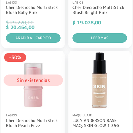
LABIOS
LABIOS
Cher Dieciocho MultiStick
Cher Dieciocho MultiStick
Blush Baby Pink
Blush Bright Pink
$
29.220,00
$
19.078,00
El
El
$
20.454,00
precio
precio
original
actual
era:
AÑADIR AL CARRITO
es:
LEER MÁS
$ 29.220,00.
$ 20.454,00.
-30%
Sin existencias
LABIOS
MAQUILLAJE
Cher Dieciocho MultiStick
LUCY ANDERSON BASE
Blush Peach Fuzz
MAQ. SKIN GLOW 1 35G