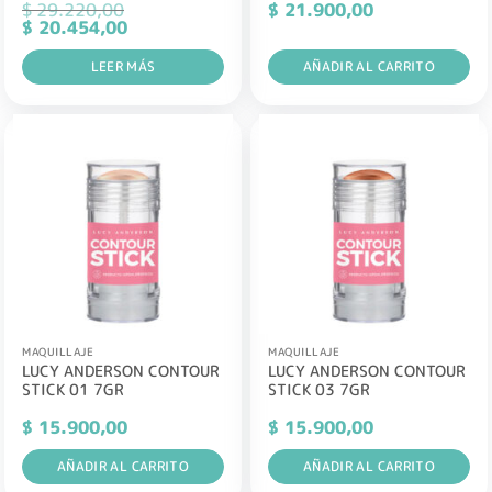
$
29.220,00
$
21.900,00
El
El
$
20.454,00
precio
precio
original
actual
era:
LEER MÁS
es:
AÑADIR AL CARRITO
$ 29.220,00.
$ 20.454,00.
MAQUILLAJE
MAQUILLAJE
LUCY ANDERSON CONTOUR
LUCY ANDERSON CONTOUR
STICK 01 7GR
STICK 03 7GR
$
15.900,00
$
15.900,00
AÑADIR AL CARRITO
AÑADIR AL CARRITO