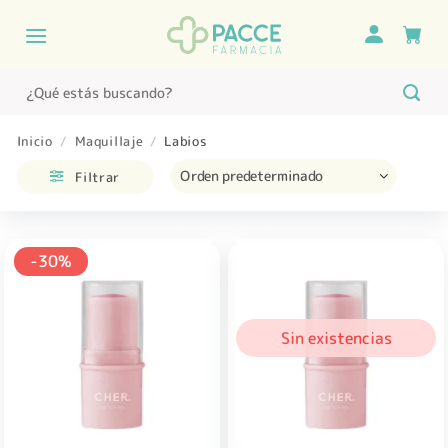
Saltar
al
contenido
Buscar
por:
Inicio
/
Maquillaje
/
Labios
Filtrar
-30%
Sin existencias