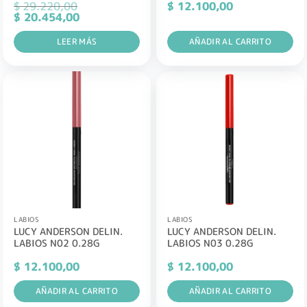
$
29.220,00
$
12.100,00
El
El
$
20.454,00
precio
precio
original
actual
era:
LEER MÁS
es:
AÑADIR AL CARRITO
$ 29.220,00.
$ 20.454,00.
LABIOS
LABIOS
LUCY ANDERSON DELIN.
LUCY ANDERSON DELIN.
LABIOS N02 0.28G
LABIOS N03 0.28G
$
12.100,00
$
12.100,00
AÑADIR AL CARRITO
AÑADIR AL CARRITO