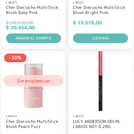
LABIOS
LABIOS
Cher Dieciocho MultiStick
Cher Dieciocho MultiStick
Blush Baby Pink
Blush Bright Pink
$
29.220,00
$
19.078,00
El
El
$
20.454,00
precio
precio
original
actual
era:
AÑADIR AL CARRITO
es:
LEER MÁS
$ 29.220,00.
$ 20.454,00.
-30%
Sin existencias
LABIOS
LABIOS
Cher Dieciocho MultiStick
LUCY ANDERSON DELIN.
Blush Peach Fuzz
LABIOS N01 0.28G