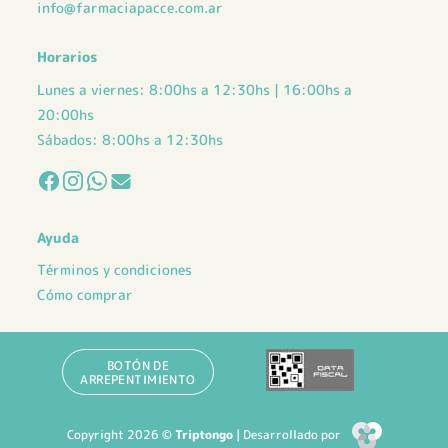
info@farmaciapacce.com.ar
página
página
de
de
Horarios
producto
producto
Lunes a viernes: 8:00hs a 12:30hs | 16:00hs a
20:00hs
Sábados: 8:00hs a 12:30hs
Ayuda
Términos y condiciones
Cómo comprar
BOTÓN DE
ARREPENTIMIENTO
Copyright 2026 ©
Triptongo
| Desarrollado por