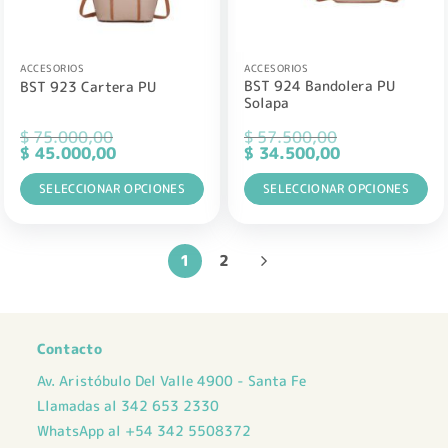
pueden
pueden
elegir
elegir
en
en
la
la
ACCESORIOS
ACCESORIOS
BST 924 Bandolera PU
BST 923 Cartera PU
página
página
Solapa
de
de
producto
producto
$
75.000,00
$
57.500,00
El
El
El
El
$
45.000,00
$
34.500,00
precio
precio
precio
precio
original
actual
original
actual
era:
SELECCIONAR OPCIONES
es:
era:
SELECCIONAR OPCIONES
es:
$ 75.000,00.
$ 45.000,00.
$ 57.500,00.
$ 34.500,00.
Este
Este
producto
producto
tiene
tiene
1
2
múltiples
múltiples
variantes.
variantes.
Las
Las
opciones
opciones
Contacto
se
se
Av. Aristóbulo Del Valle 4900 - Santa Fe
pueden
pueden
elegir
elegir
Llamadas al 342 653 2330
en
en
WhatsApp al +54 342 5508372
la
la