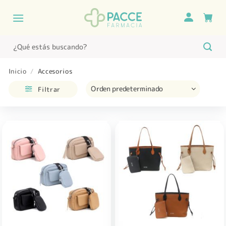
Saltar
al
contenido
Buscar
por:
Inicio
/
Accesorios
Filtrar