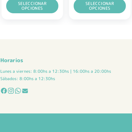
SELECCIONAR
SELECCIONAR
era:
es:
$ 57.500,00.
$ 34.500,00.
OPCIONES
OPCIONES
Este
Este
producto
producto
tiene
tiene
múltiples
múltiples
variantes.
variantes.
Las
Las
opciones
opciones
Horarios
se
se
pueden
pueden
Lunes a viernes: 8:00hs a 12:30hs | 16:00hs a 20:00hs
elegir
elegir
Sábados: 8:00hs a 12:30hs
en
en
la
la
página
página
de
de
producto
producto