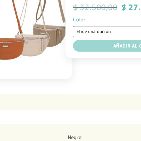
El
$
32.500,00
$
27.
precio
origin
Color
era:
$ 32.
AÑADIR AL 
Negro