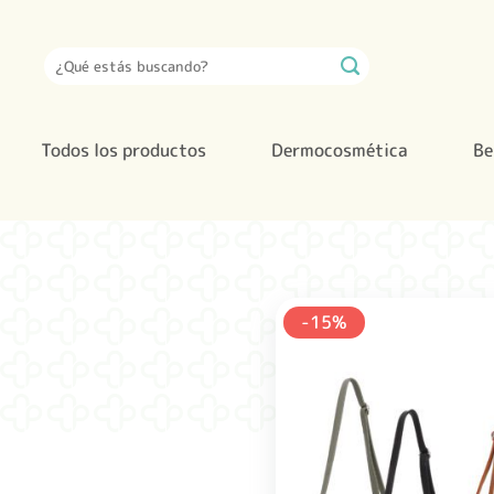
Saltar
al
Buscar
contenido
por:
Todos los productos
Dermocosmética
Be
-15%