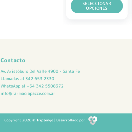
SELECCIONAR
era:
es:
$ 52.500,00.
$ 44.625,00.
OPCIONES
Este
producto
tiene
múltiples
variantes.
Las
opciones
Contacto
se
pueden
Av. Aristóbulo Del Valle 4900 - Santa Fe
elegir
Llamadas al 342 653 2330
en
WhatsApp al +54 342 5508372
la
info@farmaciapacce.com.ar
página
de
producto
Copyright 2026 ©
Triptongo
| Desarrollado por