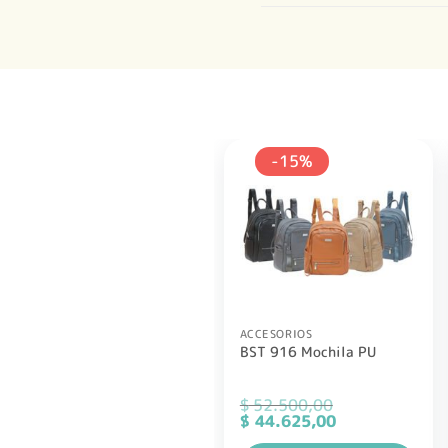
-15%
ACCESORIOS
BST 916 Mochila PU
$
52.500,00
El
El
$
44.625,00
precio
precio
original
actual