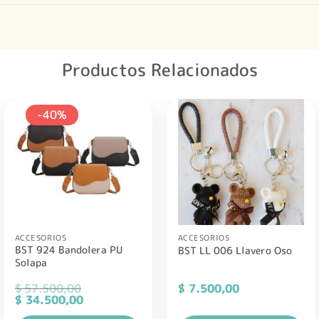
Productos Relacionados
-40%
ACCESORIOS
ACCESORIOS
BST 924 Bandolera PU
BST LL 006 Llavero Oso
Solapa
$
57.500,00
$
7.500,00
El
El
$
34.500,00
precio
precio
original
actual