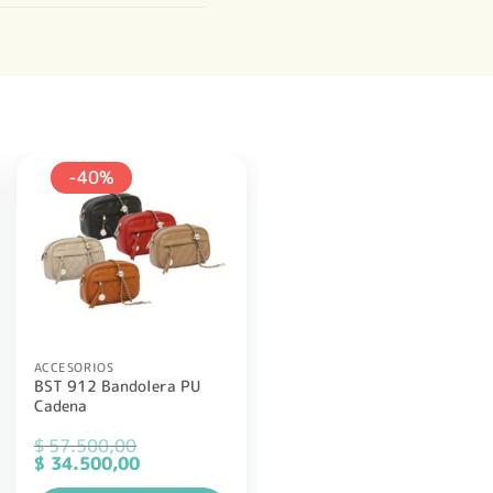
-40%
ACCESORIOS
BST 912 Bandolera PU
Cadena
$
57.500,00
El
El
$
34.500,00
precio
precio
original
actual