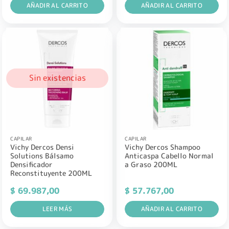
AÑADIR AL CARRITO
AÑADIR AL CARRITO
Sin existencias
CAPILAR
CAPILAR
Vichy Dercos Densi
Vichy Dercos Shampoo
Solutions Bálsamo
Anticaspa Cabello Normal
Densificador
a Graso 200ML
Reconstituyente 200ML
$
69.987,00
$
57.767,00
LEER MÁS
AÑADIR AL CARRITO