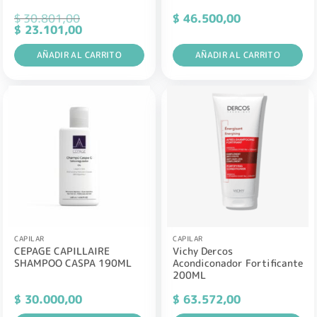
$
30.801,00
$
46.500,00
El
El
$
23.101,00
precio
precio
original
actual
era:
AÑADIR AL CARRITO
es:
AÑADIR AL CARRITO
$ 30.801,00.
$ 23.101,00.
CAPILAR
CAPILAR
CEPAGE CAPILLAIRE
Vichy Dercos
SHAMPOO CASPA 190ML
Acondiconador Fortificante
200ML
$
30.000,00
$
63.572,00