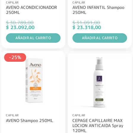
CAPILAR
CAPILAR
AVENO ACONDICIONADOR
AVENO INFANTIL Shampoo
250ML
250ML
$
30.789,00
$
31.091,00
El
El
El
El
$
23.092,00
$
23.318,00
precio
precio
precio
precio
original
actual
original
actual
era:
AÑADIR AL CARRITO
es:
era:
AÑADIR AL CARRITO
es:
$ 30.789,00.
$ 23.092,00.
$ 31.091,00.
$ 23.318,00.
-25%
CAPILAR
CAPILAR
CEPAGE CAPILLAIRE MAX
AVENO Shampoo 250ML
LOCION ANTICAIDA Spray
120ML