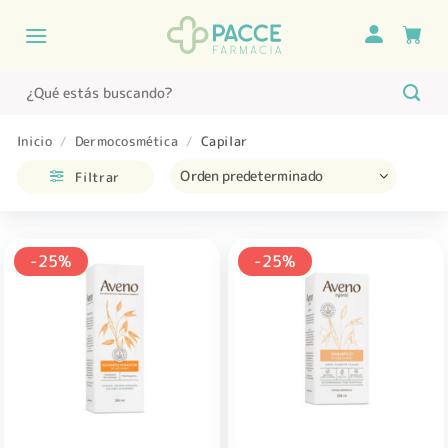
Saltar
al
contenido
Buscar
por:
Inicio
/
Dermocosmética
/
Capilar
Filtrar
-25%
-25%