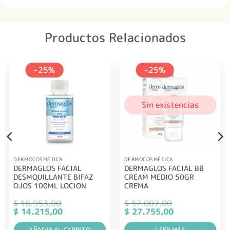
Productos Relacionados
-25%
-25%
Sin existencias
DERMOCOSMÉTICA
DERMOCOSMÉTICA
DERMAGLOS FACIAL
DERMAGLOS FACIAL BB
DESMQUILLANTE BIFAZ
CREAM MEDIO 50GR
OJOS 100ML LOCION
CREMA
$
18.953,00
$
37.007,00
El
El
El
El
$
14.215,00
$
27.755,00
precio
precio
precio
precio
original
actual
original
actual
AÑADIR AL CARRITO
LEER MÁS