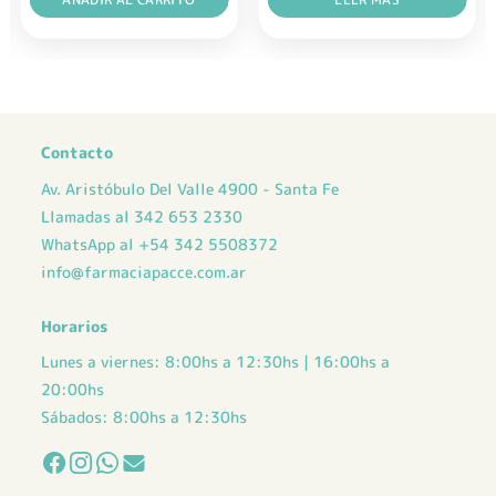
era:
es:
era:
es:
$ 18.953,00.
$ 14.215,00.
$ 37.007,00.
$ 27.755,00.
Contacto
Av. Aristóbulo Del Valle 4900 - Santa Fe
Llamadas al 342 653 2330
WhatsApp al +54 342 5508372
info@farmaciapacce.com.ar
Horarios
Lunes a viernes: 8:00hs a 12:30hs | 16:00hs a
20:00hs
Sábados: 8:00hs a 12:30hs