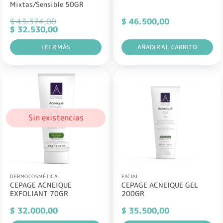
Mixtas/Sensible 50GR
$
43.374,00
$
46.500,00
El
El
$
32.530,00
precio
precio
original
actual
era:
LEER MÁS
es:
AÑADIR AL CARRITO
$ 43.374,00.
$ 32.530,00.
Sin existencias
DERMOCOSMÉTICA
FACIAL
CEPAGE ACNEIQUE
CEPAGE ACNEIQUE GEL
EXFOLIANT 70GR
200GR
$
32.000,00
$
35.500,00