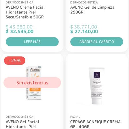
DERMOCOSMÉTICA
DERMOCOSMÉTICA
AVENO Crema Facial
AVENO Gel de Limpieza
Hidratante Piel
250GR
Seca/Sensible 50GR
$
43.380,00
$
38.771,00
El
El
El
El
$
32.535,00
$
27.140,00
precio
precio
precio
precio
original
actual
original
actual
era:
LEER MÁS
es:
era:
AÑADIR AL CARRITO
es:
$ 43.380,00.
$ 32.535,00.
$ 38.771,00.
$ 27.140,00.
-25%
Sin existencias
DERMOCOSMÉTICA
FACIAL
AVENO Gel Facial
CEPAGE ACNEIQUE CREMA
Hidratante Piel
GEL 40GR