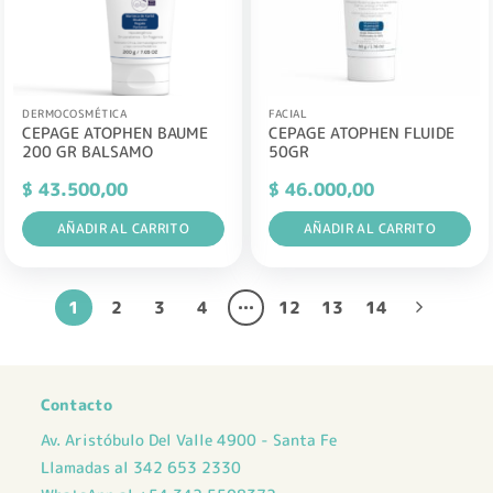
DERMOCOSMÉTICA
FACIAL
CEPAGE ATOPHEN BAUME
CEPAGE ATOPHEN FLUIDE
200 GR BALSAMO
50GR
$
43.500,00
$
46.000,00
AÑADIR AL CARRITO
AÑADIR AL CARRITO
1
2
3
4
…
12
13
14
Contacto
Av. Aristóbulo Del Valle 4900 - Santa Fe
Llamadas al 342 653 2330