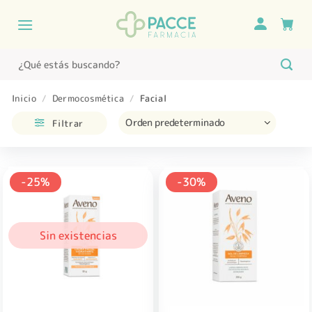
Saltar
al
contenido
Buscar
por:
Inicio
/
Dermocosmética
/
Facial
Filtrar
-25%
-30%
Sin existencias