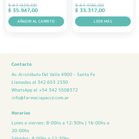
$
47.929,00
$
47.596,00
El
El
El
El
$
35.947,00
$
33.317,00
precio
precio
precio
precio
original
actual
original
actual
era:
AÑADIR AL CARRITO
es:
era:
LEER MÁS
es:
$ 47.929,00.
$ 35.947,00.
$ 47.596,00.
$ 33.317,00.
Contacto
Av. Aristóbulo Del Valle 4900 - Santa Fe
Llamadas al 342 653 2330
WhatsApp al +54 342 5508372
info@farmaciapacce.com.ar
Horarios
Lunes a viernes: 8:00hs a 12:30hs | 16:00hs a
20:00hs
Sábados: 8:00hs a 12:30hs