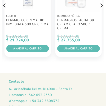
CUERPO
DERMOCOSMÉTICA
DERMAGLOS CREMA HID
DERMAGLOS FACIAL BB
INMEDIATA 300 GR CREMA
CREAM CLARO 50GR
CREMA
$
28.966,00
$
37.007,00
El
El
El
El
$
21.724,00
$
27.755,00
precio
precio
precio
precio
original
actual
original
actual
era:
AÑADIR AL CARRITO
es:
era:
AÑADIR AL CARRITO
es:
$ 28.966,00.
$ 21.724,00.
$ 37.007,00.
$ 27.755,00.
Contacto
Av. Aristóbulo Del Valle 4900 - Santa Fe
Llamadas al 342 653 2330
WhatsApp al +54 342 5508372