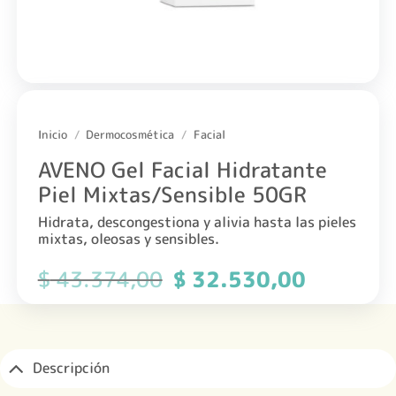
Inicio
/
Dermocosmética
/
Facial
AVENO Gel Facial Hidratante
Piel Mixtas/Sensible 50GR
Hidrata, descongestiona y alivia hasta las pieles
mixtas, oleosas y sensibles.
$
43.374,00
El
$
32.530,00
El
precio
precio
original
actual
era:
es:
$ 43.374,00.
$ 32.530,0
Descripción