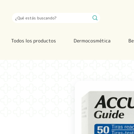
Saltar
al
Buscar
contenido
por:
Todos los productos
Dermocosmética
Be