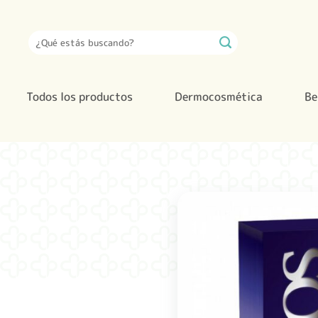
Saltar
al
Buscar
contenido
por:
Todos los productos
Dermocosmética
Be