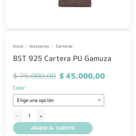
Inicio
/
Accesorios
/
Carteras
BST 925 Cartera PU Gamuza
$
75.000,00
El
$
45.000,00
El
precio
precio
original
actual
Color
era:
es:
$ 75.000,00.
$ 45.000,0
BST 925 Cartera PU Gamuza cantidad
AÑADIR AL CARRITO