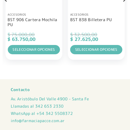
ACCESORIOS
ACCESORIOS
BST 906 Cartera Mochila
BST 838 Billetera PU
PU
$
75.000,00
$
32.500,00
El
El
El
El
$
63.750,00
$
27.625,00
precio
precio
precio
precio
original
actual
original
actual
era:
SELECCIONAR OPCIONES
es:
era:
SELECCIONAR OPCIONES
es:
$ 75.000,00.
$ 63.750,00.
$ 32.500,00.
$ 27.625,00.
Este
Este
producto
producto
tiene
tiene
múltiples
múltiples
variantes.
variantes.
Las
Las
Contacto
opciones
opciones
Av. Aristóbulo Del Valle 4900 - Santa Fe
se
se
pueden
pueden
Llamadas al 342 653 2330
elegir
elegir
WhatsApp al +54 342 5508372
en
en
info@farmaciapacce.com.ar
la
la