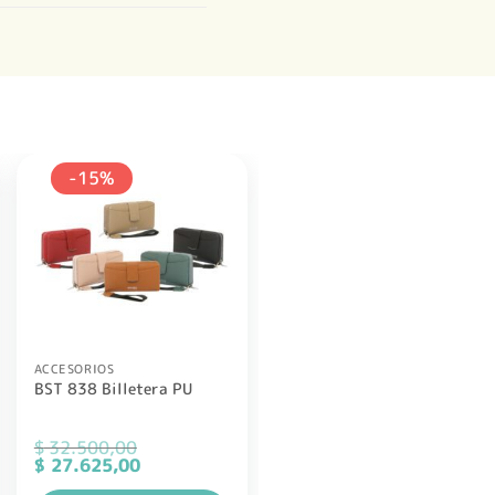
-15%
ACCESORIOS
BST 838 Billetera PU
$
32.500,00
El
El
$
27.625,00
precio
precio
original
actual