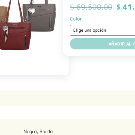
El
$
69.500,00
$
41.
precio
origin
Color
era:
$ 69.
AÑADIR AL 
Negro, Bordo