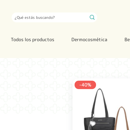
Saltar
al
Buscar
contenido
por:
Todos los productos
Dermocosmética
Be
-40%