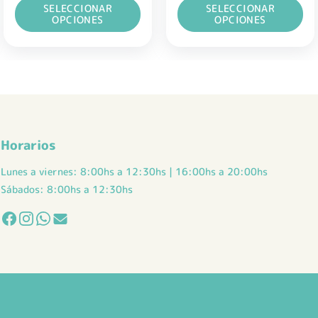
SELECCIONAR
SELECCIONAR
era:
es:
era:
es:
$ 57.500,00.
$ 34.500,00.
$ 67.500,00.
$ 40.500,00.
OPCIONES
OPCIONES
Este
Este
producto
producto
tiene
tiene
múltiples
múltiples
variantes.
variantes.
Las
Las
opciones
opciones
Horarios
se
se
pueden
pueden
Lunes a viernes: 8:00hs a 12:30hs | 16:00hs a 20:00hs
elegir
elegir
Sábados: 8:00hs a 12:30hs
en
en
la
la
página
página
de
de
producto
producto