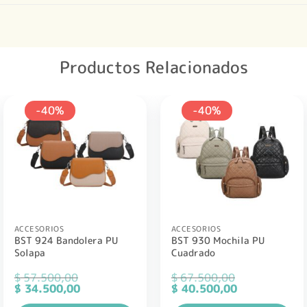
Productos Relacionados
-40%
-40%
ACCESORIOS
ACCESORIOS
BST 924 Bandolera PU
BST 930 Mochila PU
Solapa
Cuadrado
$
57.500,00
$
67.500,00
El
El
El
El
$
34.500,00
$
40.500,00
precio
precio
precio
precio
original
actual
original
actual