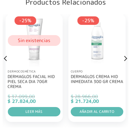
Productos Relacionados
-25%
-25%
Sin existencias
DERMOCOSMÉTICA
CUERPO
DERMAGLOS FACIAL HID
DERMAGLOS CREMA HID
PIEL SECA DIA 70GR
INMEDIATA 300 GR CREMA
CREMA
$
37.099,00
$
28.966,00
El
El
El
El
$
27.824,00
$
21.724,00
precio
precio
precio
precio
original
actual
original
actual
era:
LEER MÁS
es:
era:
AÑADIR AL CARRITO
es:
$ 37.099,00.
$ 27.824,00.
$ 28.966,00.
$ 21.724,00.