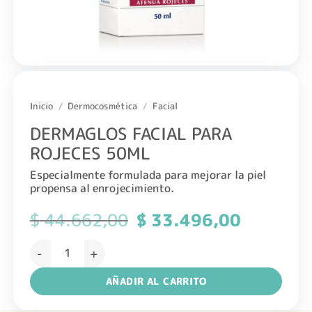
Inicio
/
Dermocosmética
/
Facial
DERMAGLOS FACIAL PARA
ROJECES 50ML
Especialmente formulada para mejorar la piel
propensa al enrojecimiento.
$
44.662,00
El
$
33.496,00
El
precio
precio
original
actual
DERMAGLOS FACIAL PARA ROJECES 50ML cantidad
era:
es:
$ 44.662,00.
$ 33.496,0
AÑADIR AL CARRITO