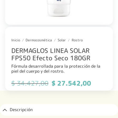
Inicio
/
Dermocosmética
/
Solar
/
Rostro
DERMAGLOS LINEA SOLAR
FPS50 Efecto Seco 180GR
Fórmula desarrollada para la protección de la
piel del cuerpo y del rostro.
$
34.427,00
El
$
27.542,00
El
precio
precio
original
actual
era:
es:
$ 34.427,00.
$ 27.542,0
Descripción