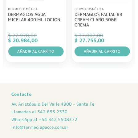
DERMOCOSMÉTICA
DERMOCOSMÉTICA
DERMAGLOS AGUA
DERMAGLOS FACIAL BB
MICELAR 400 ML LOCION
CREAM CLARO 50GR
CREMA
$
27.978,00
$
37.007,00
El
El
El
El
$
20.984,00
$
27.755,00
precio
precio
precio
precio
original
actual
original
actual
era:
AÑADIR AL CARRITO
es:
era:
AÑADIR AL CARRITO
es:
$ 27.978,00.
$ 20.984,00.
$ 37.007,00.
$ 27.755,00.
Contacto
Av. Aristóbulo Del Valle 4900 - Santa Fe
Llamadas al 342 653 2330
WhatsApp al +54 342 5508372
info@farmaciapacce.com.ar