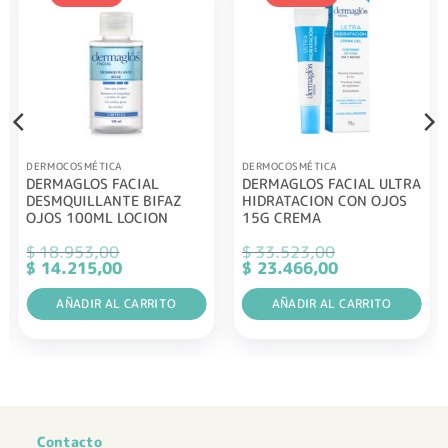
DERMOCOSMÉTICA
DERMOCOSMÉTICA
DERMAGLOS FACIAL
DERMAGLOS FACIAL ULTRA
DESMQUILLANTE BIFAZ
HIDRATACION CON OJOS
OJOS 100ML LOCION
15G CREMA
$
18.953,00
$
33.523,00
El
El
El
El
$
14.215,00
$
23.466,00
precio
precio
precio
precio
original
actual
original
actual
era:
AÑADIR AL CARRITO
es:
era:
AÑADIR AL CARRITO
es:
$ 18.953,00.
$ 14.215,00.
$ 33.523,00.
$ 23.466,00.
Contacto