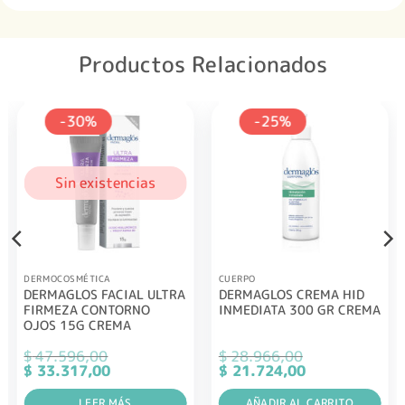
Productos Relacionados
-30%
-25%
Sin existencias
DERMOCOSMÉTICA
CUERPO
DERMAGLOS FACIAL ULTRA
DERMAGLOS CREMA HID
FIRMEZA CONTORNO
INMEDIATA 300 GR CREMA
OJOS 15G CREMA
$
47.596,00
$
28.966,00
El
El
El
El
$
33.317,00
$
21.724,00
precio
precio
precio
precio
original
actual
original
actual
era:
LEER MÁS
es:
era:
AÑADIR AL CARRITO
es: