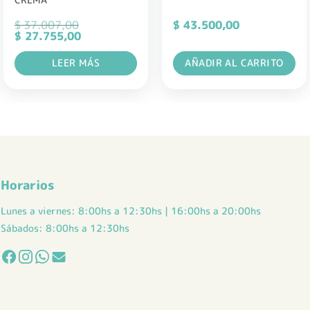
$
37.007,00
$
43.500,00
El
El
$
27.755,00
precio
precio
original
actual
LEER MÁS
AÑADIR AL CARRITO
era:
es:
$ 37.007,00.
$ 27.755,00.
Horarios
Lunes a viernes: 8:00hs a 12:30hs | 16:00hs a 20:00hs
Sábados: 8:00hs a 12:30hs