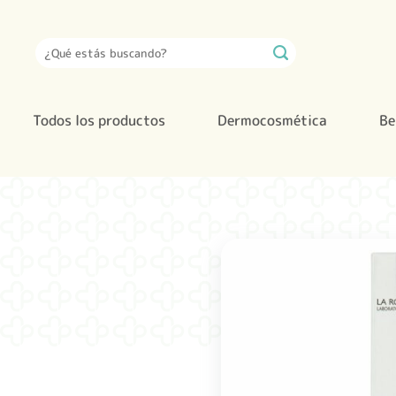
Saltar
al
Buscar
contenido
por:
Todos los productos
Dermocosmética
Be