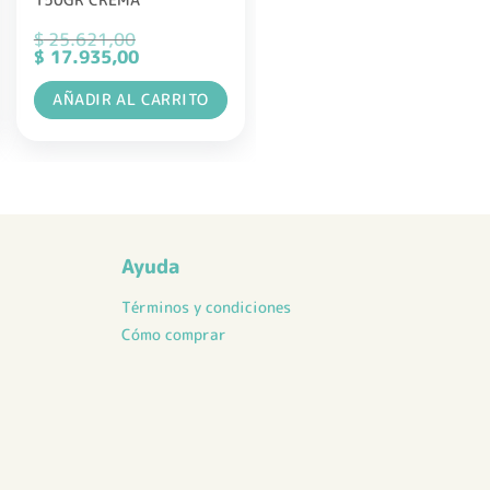
$
25.621,00
El
El
$
17.935,00
precio
precio
original
actual
AÑADIR AL CARRITO
era:
es:
$ 25.621,00.
$ 17.935,00.
Ayuda
Términos y condiciones
Cómo comprar