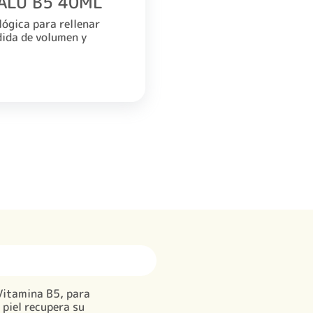
YALU B5 40ML
ógica para rellenar
rdida de volumen y
Vitamina B5, para
 piel recupera su