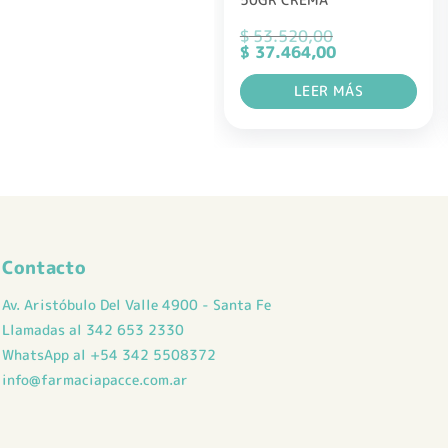
$
53.520,00
El
El
$
37.464,00
precio
precio
original
actual
LEER MÁS
era:
es:
$ 53.520,00.
$ 37.464,00.
Contacto
Av. Aristóbulo Del Valle 4900 - Santa Fe
Llamadas al 342 653 2330
WhatsApp al +54 342 5508372
info@farmaciapacce.com.ar