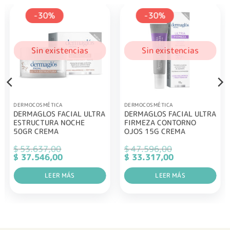
-30%
-30%
Sin existencias
Sin existencias
DERMOCOSMÉTICA
DERMOCOSMÉTICA
DERMAGLOS FACIAL ULTRA
DERMAGLOS FACIAL ULTRA
ESTRUCTURA NOCHE
FIRMEZA CONTORNO
50GR CREMA
OJOS 15G CREMA
$
53.637,00
$
47.596,00
El
El
El
El
$
37.546,00
$
33.317,00
precio
precio
precio
precio
original
actual
original
actual
era:
LEER MÁS
es:
era:
LEER MÁS
es:
$ 53.637,00.
$ 37.546,00.
$ 47.596,00.
$ 33.317,00.