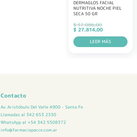
DERMAGLOS FACIAL
NUTRITIVA NOCHE PIEL
SECA 50 GR
$
37.086,00
El
El
$
27.814,00
precio
precio
original
actual
LEER MÁS
era:
es:
$ 37.086,00.
$ 27.814,00.
Contacto
Av. Aristóbulo Del Valle 4900 - Santa Fe
Llamadas al 342 653 2330
WhatsApp al +54 342 5508372
info@farmaciapacce.com.ar