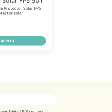
r Solar FPS 50+
le Protector Solar FPS
tector solar
CARRITO
rayos UVA y UVB con una