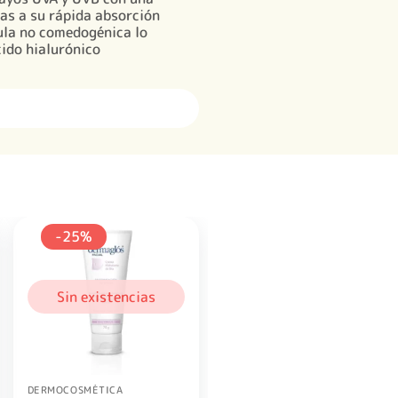
ias a su rápida absorción
ula no comedogénica lo
cido hialurónico
-25%
Sin existencias
DERMOCOSMÉTICA