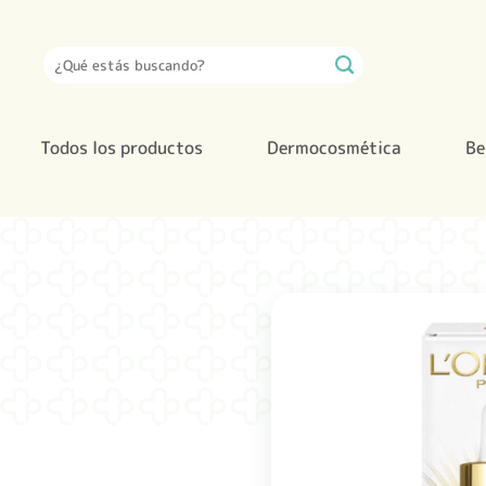
Saltar
al
Buscar
contenido
por:
Todos los productos
Dermocosmética
Be