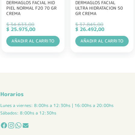
DERMAGLOS FACIAL HID
DERMAGLOS FACIAL
PIEL NORMAL F20 70 GR
ULTRA HIDRATACION 50
CREMA
GR CREMA
$
34.633,00
$
37.845,00
El
El
El
El
$
25.975,00
$
26.492,00
precio
precio
precio
precio
original
actual
original
actual
AÑADIR AL CARRITO
AÑADIR AL CARRITO
era:
es:
era:
es:
$ 34.633,00.
$ 25.975,00.
$ 37.845,00.
$ 26.492,00.
Horarios
Lunes a viernes: 8:00hs a 12:30hs | 16:00hs a 20:00hs
Sábados: 8:00hs a 12:30hs