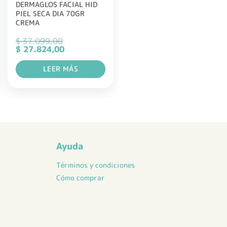
DERMAGLOS FACIAL HID
PIEL SECA DIA 70GR
CREMA
$
37.099,00
El
El
$
27.824,00
precio
precio
original
actual
LEER MÁS
era:
es:
$ 37.099,00.
$ 27.824,00.
Ayuda
Términos y condiciones
Cómo comprar