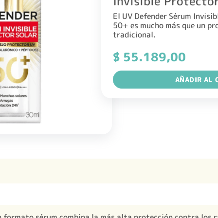
Invisible Protecto
El UV Defender Sérum Invisib
50+ es mucho más que un pro
tradicional.
$
55.189,00
AÑADIR AL 
 formato sérum combina la más alta protección contra los 