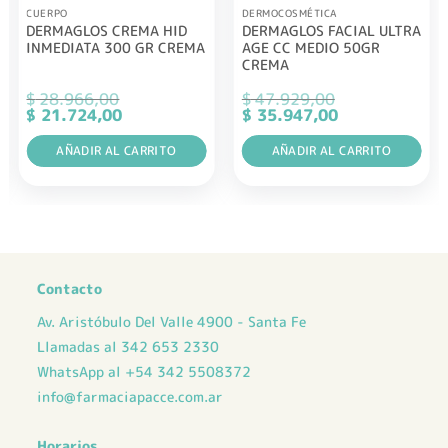
CUERPO
DERMOCOSMÉTICA
DERMAGLOS CREMA HID
DERMAGLOS FACIAL ULTRA
INMEDIATA 300 GR CREMA
AGE CC MEDIO 50GR
CREMA
$
28.966,00
$
47.929,00
El
El
El
El
$
21.724,00
$
35.947,00
precio
precio
precio
precio
original
actual
original
actual
era:
AÑADIR AL CARRITO
es:
era:
AÑADIR AL CARRITO
es:
$ 28.966,00.
$ 21.724,00.
$ 47.929,00.
$ 35.947,00.
Contacto
Av. Aristóbulo Del Valle 4900 - Santa Fe
Llamadas al 342 653 2330
WhatsApp al +54 342 5508372
info@farmaciapacce.com.ar
Horarios