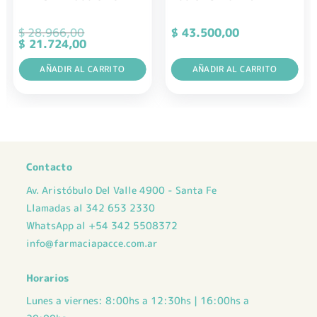
$
28.966,00
$
43.500,00
El
El
$
21.724,00
precio
precio
original
actual
era:
AÑADIR AL CARRITO
es:
AÑADIR AL CARRITO
$ 28.966,00.
$ 21.724,00.
Contacto
Av. Aristóbulo Del Valle 4900 - Santa Fe
Llamadas al 342 653 2330
WhatsApp al +54 342 5508372
info@farmaciapacce.com.ar
Horarios
Lunes a viernes: 8:00hs a 12:30hs | 16:00hs a