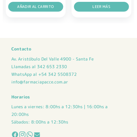
original
actual
original
actual
era:
AÑADIR AL CARRITO
es:
era:
LEER MÁS
es:
$ 20.685,00.
$ 15.514,00.
$ 47.596,00.
$ 33.317,00.
Contacto
Av. Aristóbulo Del Valle 4900 - Santa Fe
Llamadas al 342 653 2330
WhatsApp al +54 342 5508372
info@farmaciapacce.com.ar
Horarios
Lunes a viernes: 8:00hs a 12:30hs | 16:00hs a
20:00hs
Sábados: 8:00hs a 12:30hs