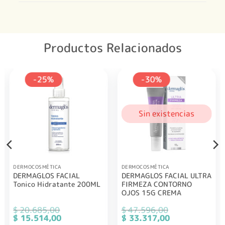
Productos Relacionados
-25%
-30%
Sin existencias
DERMOCOSMÉTICA
DERMOCOSMÉTICA
DERMAGLOS FACIAL
DERMAGLOS FACIAL ULTRA
Tonico Hidratante 200ML
FIRMEZA CONTORNO
OJOS 15G CREMA
$
20.685,00
$
47.596,00
El
El
El
El
$
15.514,00
$
33.317,00
precio
precio
precio
precio