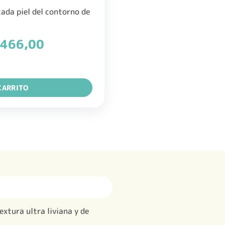
cada piel del contorno de
El
466,00
precio
al
actual
RATACION CON OJOS 15G CREMA cantidad
es:
523,00.
$ 23.466,00.
CARRITO
extura ultra liviana y de