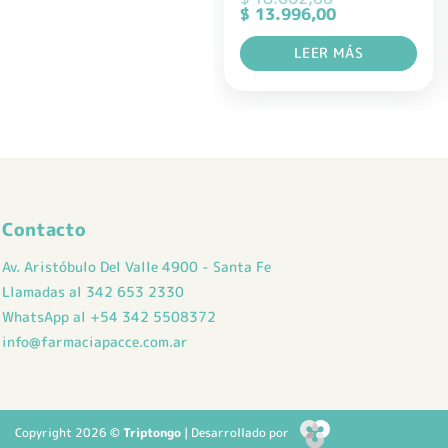
El
El
$
13.996,00
precio
precio
original
actual
LEER MÁS
era:
es:
$ 18.662,00.
$ 13.996,00.
Contacto
Av. Aristóbulo Del Valle 4900 - Santa Fe
Llamadas al 342 653 2330
WhatsApp al +54 342 5508372
info@farmaciapacce.com.ar
Copyright 2026 ©
Triptongo
| Desarrollado por