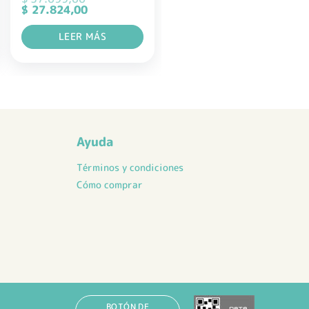
El
El
$
27.824,00
precio
precio
original
actual
LEER MÁS
era:
es:
$ 37.099,00.
$ 27.824,00.
Ayuda
Términos y condiciones
Cómo comprar
BOTÓN DE