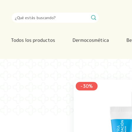
Saltar
al
Buscar
contenido
por:
Todos los productos
Dermocosmética
Be
-30%