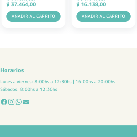
El
El
El
El
$
37.464,00
$
16.138,00
precio
precio
precio
precio
original
actual
original
actual
AÑADIR AL CARRITO
AÑADIR AL CARRITO
era:
es:
era:
es:
$ 53.520,00.
$ 37.464,00.
$ 21.518,00.
$ 16.138,00.
Horarios
Lunes a viernes: 8:00hs a 12:30hs | 16:00hs a 20:00hs
Sábados: 8:00hs a 12:30hs