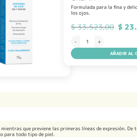
Formulada para la fina y deli
los ojos.
El
$
33.523,00
$
23.
precio
origin
DERMAGLOS FACIAL ULTRA HID
era:
$ 33.
AÑADIR AL 
 mientras que previene las primeras líneas de expresión. De t
o para todo tipo de piel.