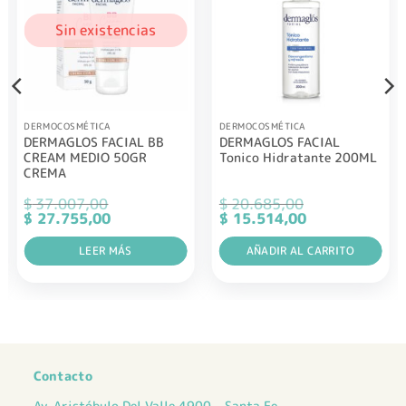
Sin existencias
DERMOCOSMÉTICA
DERMOCOSMÉTICA
DERMAGLOS FACIAL BB
DERMAGLOS FACIAL
CREAM MEDIO 50GR
Tonico Hidratante 200ML
CREMA
$
37.007,00
$
20.685,00
El
El
El
El
$
27.755,00
$
15.514,00
precio
precio
precio
precio
original
actual
original
actual
era:
LEER MÁS
es:
era:
AÑADIR AL CARRITO
es:
$ 37.007,00.
$ 27.755,00.
$ 20.685,00.
$ 15.514,00.
Contacto
Av. Aristóbulo Del Valle 4900 - Santa Fe