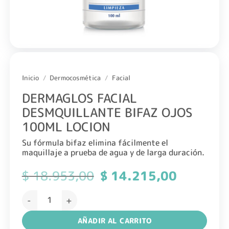
Inicio
/
Dermocosmética
/
Facial
DERMAGLOS FACIAL
DESMQUILLANTE BIFAZ OJOS
100ML LOCION
Su fórmula bifaz elimina fácilmente el
maquillaje a prueba de agua y de larga duración.
$
18.953,00
El
$
14.215,00
El
precio
precio
original
actual
DERMAGLOS FACIAL DESMQUILLANTE BIFAZ OJOS 100ML L
era:
es:
$ 18.953,00.
$ 14.215,0
AÑADIR AL CARRITO