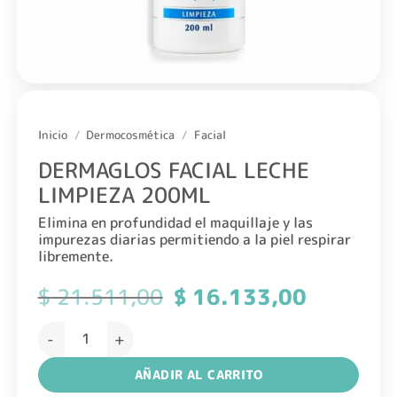
Inicio
/
Dermocosmética
/
Facial
DERMAGLOS FACIAL LECHE
LIMPIEZA 200ML
Elimina en profundidad el maquillaje y las
impurezas diarias permitiendo a la piel respirar
libremente.
$
21.511,00
El
$
16.133,00
El
precio
precio
original
actual
DERMAGLOS FACIAL LECHE LIMPIEZA 200ML cantidad
era:
es:
$ 21.511,00.
$ 16.133,0
AÑADIR AL CARRITO