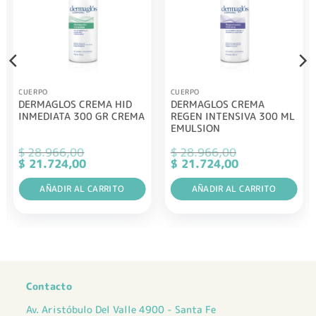
CUERPO
CUERPO
DERMAGLOS CREMA HID
DERMAGLOS CREMA
INMEDIATA 300 GR CREMA
REGEN INTENSIVA 300 ML
EMULSION
$
28.966,00
$
28.966,00
El
El
El
El
$
21.724,00
$
21.724,00
precio
precio
precio
precio
original
actual
original
actual
era:
AÑADIR AL CARRITO
es:
era:
AÑADIR AL CARRITO
es:
$ 28.966,00.
$ 21.724,00.
$ 28.966,00.
$ 21.724,00.
Contacto
Av. Aristóbulo Del Valle 4900 - Santa Fe