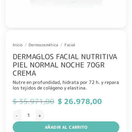
Inicio
/
Dermocosmética
/
Facial
DERMAGLOS FACIAL NUTRITIVA
PIEL NORMAL NOCHE 70GR
CREMA
Nutre en profundidad, hidrata por 72 h. y repara
los tejidos de colágeno y elastina.
$
35.971,00
El
$
26.978,00
El
precio
precio
original
actual
DERMAGLOS FACIAL NUTRITIVA PIEL NORMAL NOCHE 70GR
era:
es:
$ 35.971,00.
$ 26.978,0
AÑADIR AL CARRITO