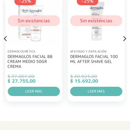
-25%
-25%
Sin existencias
Sin existencias
DERMOCOSMÉTICA
AFEITADO Y DEPILACIÓN
DERMAGLOS FACIAL BB
DERMAGLOS FACIAL 100
CREAM MEDIO 50GR
ML AFTER SHAVE GEL
CREMA
$
37.007,00
$
20.923,00
El
El
El
El
$
27.755,00
$
15.692,00
precio
precio
precio
precio
original
actual
original
actual
era:
LEER MÁS
es:
era:
LEER MÁS
es:
$ 37.007,00.
$ 27.755,00.
$ 20.923,00.
$ 15.692,00.