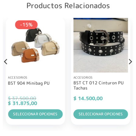
Productos Relacionados
-15%
ACCESORIOS
ACCESORIOS
BST CT 012 Cinturon PU
BST 904 Minibag PU
Tachas
$
37.500,00
$
14.500,00
El
El
$
31.875,00
precio
precio
original
actual
era:
SELECCIONAR OPCIONES
es:
SELECCIONAR OPCIONES
$ 37.500,00.
$ 31.875,00.
Este
Este
producto
producto
tiene
tiene