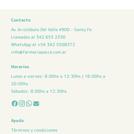
múltiples
múltiples
variantes.
variantes.
Las
Las
Contacto
opciones
opciones
Av. Aristóbulo Del Valle 4900 - Santa Fe
se
se
pueden
pueden
Llamadas al 342 653 2330
elegir
elegir
WhatsApp al +54 342 5508372
en
en
info@farmaciapacce.com.ar
la
la
página
página
Horarios
de
de
producto
producto
Lunes a viernes: 8:00hs a 12:30hs | 16:00hs a
20:00hs
Sábados: 8:00hs a 12:30hs
Ayuda
Términos y condiciones