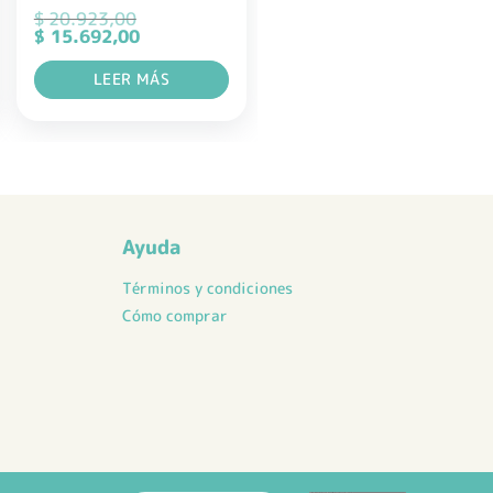
$
20.923,00
El
El
$
15.692,00
precio
precio
original
actual
LEER MÁS
era:
es:
$ 20.923,00.
$ 15.692,00.
Ayuda
Términos y condiciones
Cómo comprar