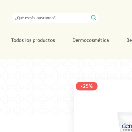
Saltar
al
Buscar
contenido
por:
Todos los productos
Dermocosmética
Be
-25%