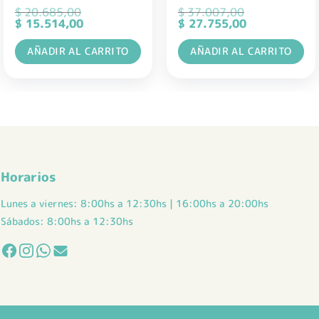
$
20.685,00
$
37.007,00
El
El
El
El
$
15.514,00
$
27.755,00
precio
precio
precio
precio
original
actual
original
actual
AÑADIR AL CARRITO
AÑADIR AL CARRITO
era:
es:
era:
es:
$ 20.685,00.
$ 15.514,00.
$ 37.007,00.
$ 27.755,00.
Horarios
Lunes a viernes: 8:00hs a 12:30hs | 16:00hs a 20:00hs
Sábados: 8:00hs a 12:30hs