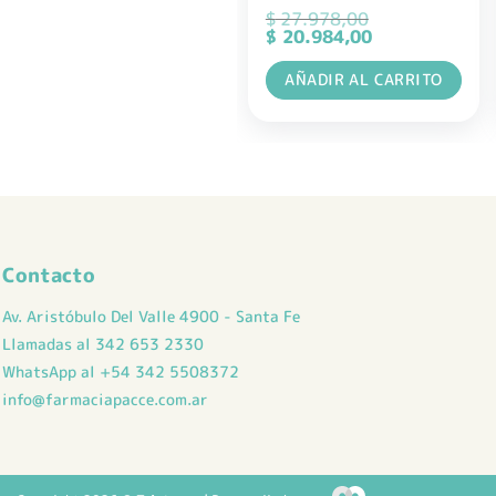
$
27.978,00
El
El
$
20.984,00
precio
precio
original
actual
AÑADIR AL CARRITO
era:
es:
$ 27.978,00.
$ 20.984,00.
Contacto
Av. Aristóbulo Del Valle 4900 - Santa Fe
Llamadas al 342 653 2330
WhatsApp al +54 342 5508372
info@farmaciapacce.com.ar