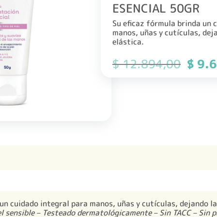
ESENCIAL 50GR
Su eficaz fórmula brinda un 
manos, uñas y cutículas, deja
elástica.
El
$
12.894,00
$
9.6
precio
origin
era:
$ 12.
un cuidado integral para manos, uñas y cutículas, dejando la 
el sensible – Testeado dermatológicamente – Sin TACC – Sin 