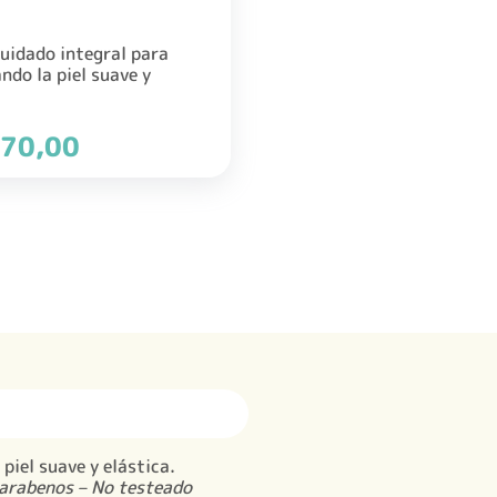
cuidado integral para
ndo la piel suave y
El
70,00
precio
al
actual
es:
894,00.
$ 9.670,00.
piel suave y elástica.
parabenos – No testeado