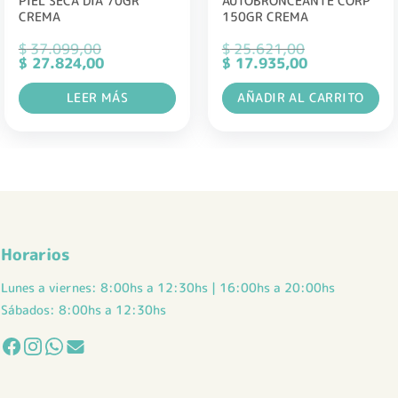
PIEL SECA DIA 70GR
AUTOBRONCEANTE CORP
CREMA
150GR CREMA
$
37.099,00
$
25.621,00
El
El
El
El
$
27.824,00
$
17.935,00
precio
precio
precio
precio
original
actual
original
actual
LEER MÁS
AÑADIR AL CARRITO
era:
es:
era:
es:
$ 37.099,00.
$ 27.824,00.
$ 25.621,00.
$ 17.935,00.
Horarios
Lunes a viernes: 8:00hs a 12:30hs | 16:00hs a 20:00hs
Sábados: 8:00hs a 12:30hs