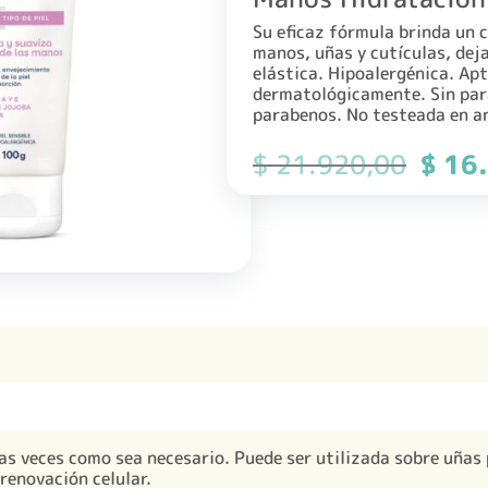
Su eficaz fórmula brinda un 
manos, uñas y cutículas, deja
elástica. Hipoalergénica. Apt
dermatológicamente. Sin par
parabenos. No testeada en a
El
$
21.920,00
$
16.
precio
origin
era:
$ 21.
as veces como sea necesario. Puede ser utilizada sobre uñas
 renovación celular.