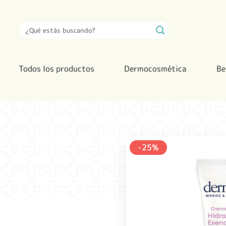
Saltar
al
Buscar
contenido
por:
Todos los productos
Dermocosmética
Be
-25%