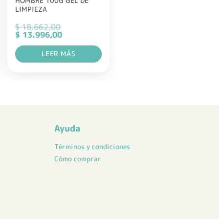
HOMBRE 100G GEL DE
LIMPIEZA
$
18.662,00
El
El
$
13.996,00
precio
precio
original
actual
LEER MÁS
era:
es:
$ 18.662,00.
$ 13.996,00.
Ayuda
Términos y condiciones
Cómo comprar