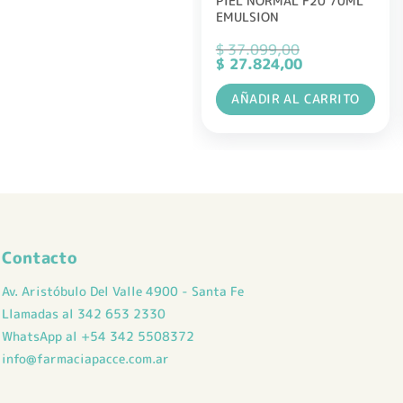
PIEL NORMAL F20 70ML
EMULSION
$
37.099,00
El
El
$
27.824,00
precio
precio
original
actual
AÑADIR AL CARRITO
era:
es:
$ 37.099,00.
$ 27.824,00.
Contacto
Av. Aristóbulo Del Valle 4900 - Santa Fe
Llamadas al 342 653 2330
WhatsApp al +54 342 5508372
info@farmaciapacce.com.ar