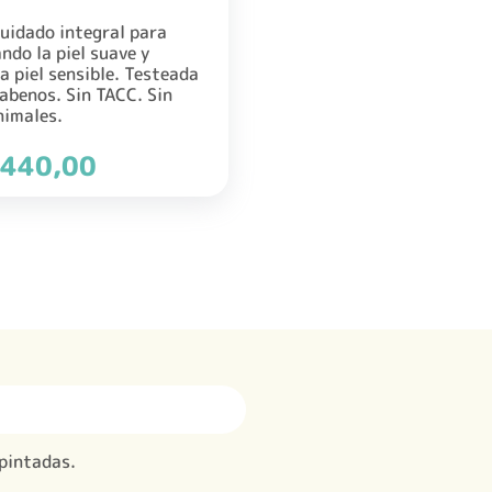
cuidado integral para
ndo la piel suave y
a piel sensible. Testeada
abenos. Sin TACC. Sin
nimales.
El
440,00
precio
al
actual
es:
920,00.
$ 16.440,00.
 pintadas.