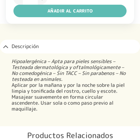
era:
es:
$ 34.368,00.
$ 25.776,0
AÑADIR AL CARRITO
Descripción
Hipoalergénica – Apta para pieles sensibles –
Testeada dermatológica y oftalmológicamente –
No comedogénica – Sin TACC – Sin parabenos – No
testeada en animales.
Aplicar por la mañana y por la noche sobre la piel
limpia y tonificada del rostro, cuello y escote.
Masajear suavemente en forma circular
ascendente. Usar sola o como paso previo al
maquillaje.
Productos Relacionados