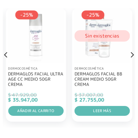
-25%
-25%
Sin existencias
DERMOCOSMÉTICA
DERMOCOSMÉTICA
DERMAGLOS FACIAL ULTRA
DERMAGLOS FACIAL BB
AGE CC MEDIO 50GR
CREAM MEDIO 50GR
CREMA
CREMA
$
47.929,00
$
37.007,00
El
El
El
El
$
35.947,00
$
27.755,00
precio
precio
precio
precio
original
actual
original
actual
era:
AÑADIR AL CARRITO
es:
era:
LEER MÁS
es:
$ 47.929,00.
$ 35.947,00.
$ 37.007,00.
$ 27.755,00.