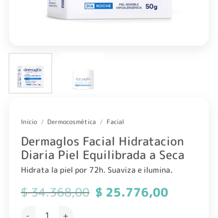
Inicio
/
Dermocosmética
/
Facial
Dermaglos Facial Hidratacion
Diaria Piel Equilibrada a Seca
Hidrata la piel por 72h. Suaviza e ilumina.
$
34.368,00
El
$
25.776,00
El
precio
precio
original
actual
Dermaglos Facial Hidratacion Diaria Piel Equilibrada a S