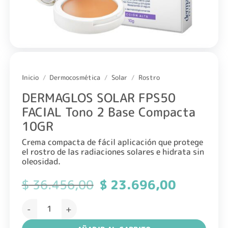
Inicio
/
Dermocosmética
/
Solar
/
Rostro
DERMAGLOS SOLAR FPS50
FACIAL Tono 2 Base Compacta
10GR
Crema compacta de fácil aplicación que protege
el rostro de las radiaciones solares e hidrata sin
oleosidad.
$
36.456,00
El
$
23.696,00
El
precio
precio
original
actual
DERMAGLOS SOLAR FPS50 FACIAL Tono 2 Base Compacta 1
era:
es:
$ 36.456,00.
$ 23.696,0