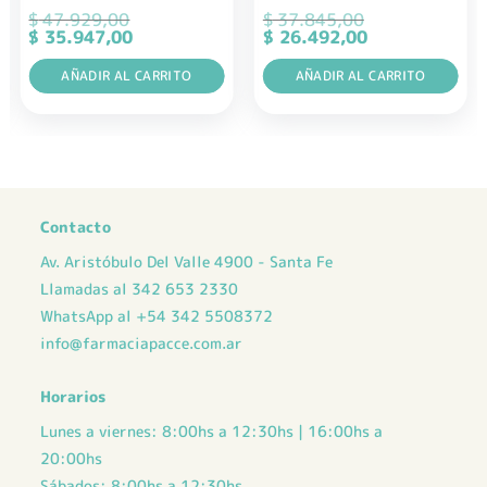
$
47.929,00
$
37.845,00
El
El
El
El
$
35.947,00
$
26.492,00
precio
precio
precio
precio
original
actual
original
actual
era:
AÑADIR AL CARRITO
es:
era:
AÑADIR AL CARRITO
es:
$ 47.929,00.
$ 35.947,00.
$ 37.845,00.
$ 26.492,00.
Contacto
Av. Aristóbulo Del Valle 4900 - Santa Fe
Llamadas al 342 653 2330
WhatsApp al +54 342 5508372
info@farmaciapacce.com.ar
Horarios
Lunes a viernes: 8:00hs a 12:30hs | 16:00hs a
20:00hs
Sábados: 8:00hs a 12:30hs