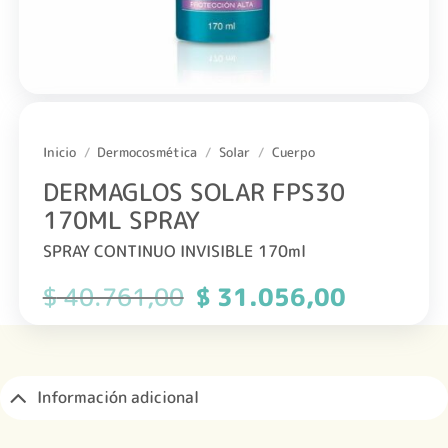
Inicio
/
Dermocosmética
/
Solar
/
Cuerpo
DERMAGLOS SOLAR FPS30
170ML SPRAY
SPRAY CONTINUO INVISIBLE 170ml
$
40.761,00
El
$
31.056,00
El
precio
precio
original
actual
era:
es:
$ 40.761,00.
$ 31.056,0
Información adicional