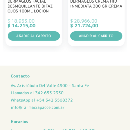
DERMAGLOS FACIAL
DERMAGLOS CREMA HID
DESMQUILLANTE BIFAZ
INMEDIATA 300 GR CREMA
OJOS 100ML LOCION
$
18.953,00
$
28.966,00
El
El
El
El
$
14.215,00
$
21.724,00
precio
precio
precio
precio
original
actual
original
actual
era:
AÑADIR AL CARRITO
es:
era:
AÑADIR AL CARRITO
es:
$ 18.953,00.
$ 14.215,00.
$ 28.966,00.
$ 21.724,00.
Contacto
Av. Aristóbulo Del Valle 4900 - Santa Fe
Llamadas al 342 653 2330
WhatsApp al +54 342 5508372
info@farmaciapacce.com.ar
Horarios