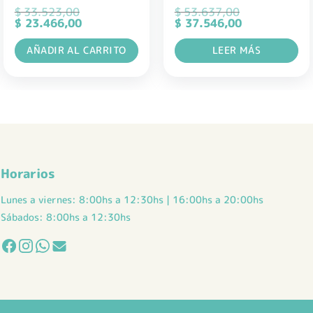
$
33.523,00
$
53.637,00
El
El
El
El
$
23.466,00
$
37.546,00
precio
precio
precio
precio
original
actual
original
actual
AÑADIR AL CARRITO
LEER MÁS
era:
es:
era:
es:
$ 33.523,00.
$ 23.466,00.
$ 53.637,00.
$ 37.546,00.
Horarios
Lunes a viernes: 8:00hs a 12:30hs | 16:00hs a 20:00hs
Sábados: 8:00hs a 12:30hs