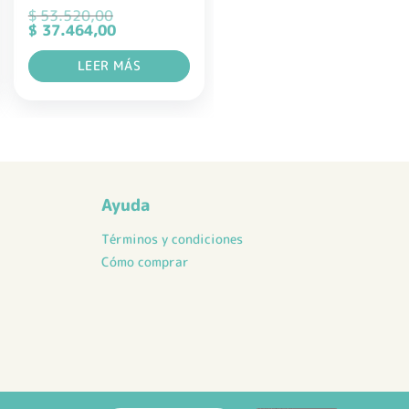
$
53.520,00
El
El
$
37.464,00
precio
precio
original
actual
LEER MÁS
era:
es:
$ 53.520,00.
$ 37.464,00.
Ayuda
Términos y condiciones
Cómo comprar