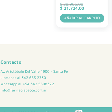
$
28.966,00
El
El
$
21.724,00
precio
precio
original
actual
AÑADIR AL CARRITO
era:
es:
$ 28.966,00.
$ 21.724,00.
Contacto
Av. Aristóbulo Del Valle 4900 - Santa Fe
Llamadas al 342 653 2330
WhatsApp al +54 342 5508372
info@farmaciapacce.com.ar