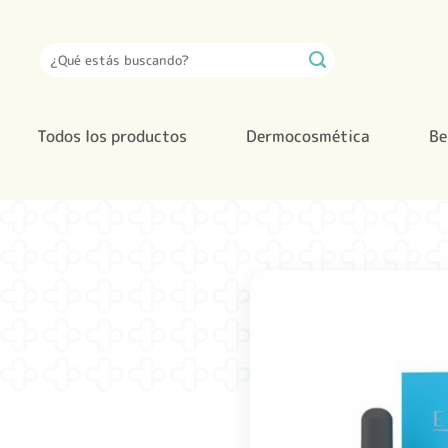
Saltar
al
Buscar
contenido
por:
Todos los productos
Dermocosmética
Be