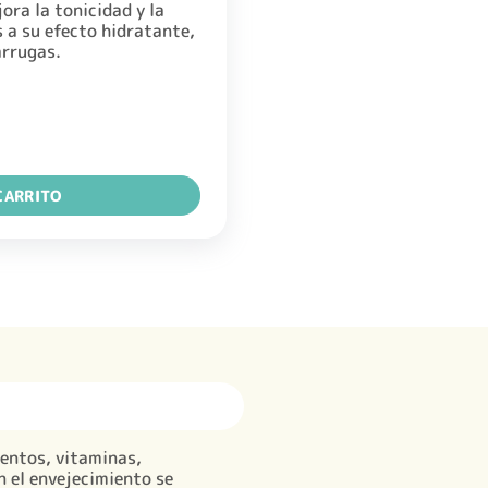
ora la tonicidad y la
s a su efecto hidratante,
arrugas.
5ML cantidad
CARRITO
entos, vitaminas,
n el envejecimiento se