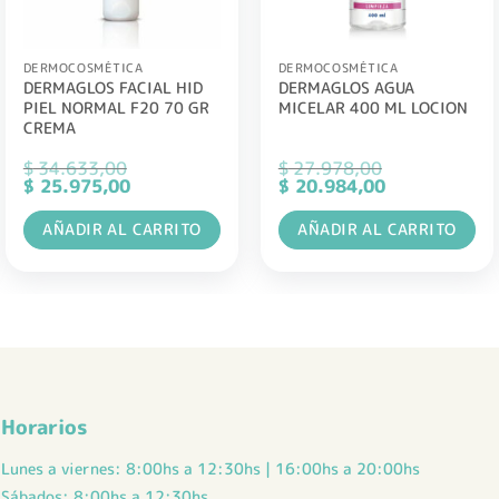
DERMOCOSMÉTICA
DERMOCOSMÉTICA
DERMAGLOS FACIAL HID
DERMAGLOS AGUA
PIEL NORMAL F20 70 GR
MICELAR 400 ML LOCION
CREMA
$
34.633,00
$
27.978,00
El
El
El
El
$
25.975,00
$
20.984,00
precio
precio
precio
precio
original
actual
original
actual
AÑADIR AL CARRITO
AÑADIR AL CARRITO
era:
es:
era:
es:
$ 34.633,00.
$ 25.975,00.
$ 27.978,00.
$ 20.984,00.
Horarios
Lunes a viernes: 8:00hs a 12:30hs | 16:00hs a 20:00hs
Sábados: 8:00hs a 12:30hs