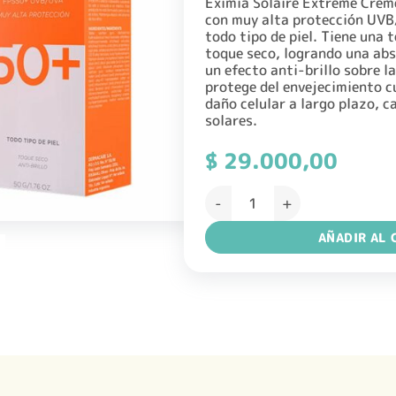
Eximia Solaire Extreme Creme
con muy alta protección UV
todo tipo de piel. Tiene una
toque seco, logrando una abs
un efecto anti-brillo sobre la 
protege del envejecimiento c
daño celular a largo plazo, c
solares.
$
29.000,00
EXIMIA SOLAIRE EXTREME CRE
AÑADIR AL 