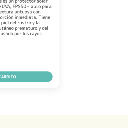
 es un protector solar
B/UVA, FPS50+ apto para
 textura untuosa con
orción inmediata. Tiene
piel del rostro y la
utáneo prematuro y del
ausado por los rayos
ME 50GR cantidad
CARRITO