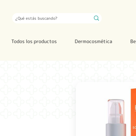
Saltar
al
Buscar
contenido
por:
Todos los productos
Dermocosmética
Be