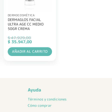
DERMOCOSMÉTICA
DERMAGLOS FACIAL
ULTRA AGE CC MEDIO
50GR CREMA
$
47.929,00
El
El
$
35.947,00
precio
precio
original
actual
AÑADIR AL CARRITO
era:
es:
$ 47.929,00.
$ 35.947,00.
Ayuda
Términos y condiciones
Cómo comprar