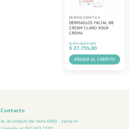
DERMOCOSMÉTICA
DERMAGLOS FACIAL BB
CREAM CLARO 50GR
CREMA
$
37.007,00
El
El
$
27.755,00
precio
precio
original
actual
AÑADIR AL CARRITO
era:
es:
$ 37.007,00.
$ 27.755,00.
Contacto
Av. Aristóbulo Del Valle 4900 - Santa Fe
Llamadas al 342 653 2330