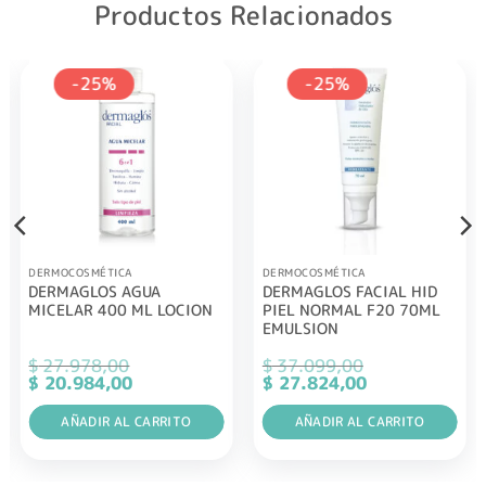
Productos Relacionados
-25%
-25%
DERMOCOSMÉTICA
DERMOCOSMÉTICA
DERMAGLOS AGUA
DERMAGLOS FACIAL HID
MICELAR 400 ML LOCION
PIEL NORMAL F20 70ML
EMULSION
$
27.978,00
$
37.099,00
El
El
El
El
$
20.984,00
$
27.824,00
precio
precio
precio
precio
original
actual
original
actual
era:
AÑADIR AL CARRITO
es:
era:
AÑADIR AL CARRITO
es:
$ 27.978,00.
$ 20.984,00.
$ 37.099,00.
$ 27.824,00.