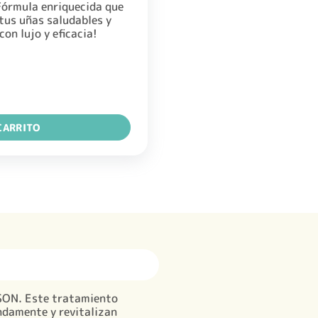
órmula enriquecida que
 tus uñas saludables y
con lujo y eficacia!
TE CUTICULAS 15ML cantidad
CARRITO
RSON. Este tratamiento
ndamente y revitalizan