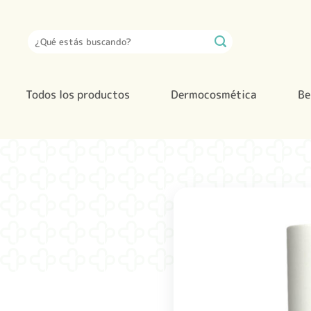
Saltar
al
Buscar
contenido
por:
Todos los productos
Dermocosmética
Be