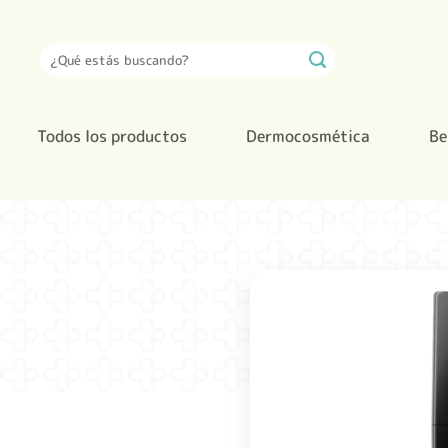
Saltar
al
Buscar
contenido
por:
Todos los productos
Dermocosmética
Be