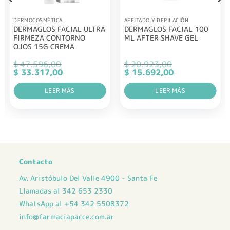
DERMOCOSMÉTICA
AFEITADO Y DEPILACIÓN
DERMAGLOS FACIAL ULTRA
DERMAGLOS FACIAL 100
FIRMEZA CONTORNO
ML AFTER SHAVE GEL
OJOS 15G CREMA
$
47.596,00
$
20.923,00
El
El
El
El
$
33.317,00
$
15.692,00
precio
precio
precio
precio
original
actual
original
actual
era:
LEER MÁS
es:
era:
LEER MÁS
es:
$ 47.596,00.
$ 33.317,00.
$ 20.923,00.
$ 15.692,00.
Contacto
Av. Aristóbulo Del Valle 4900 - Santa Fe
Llamadas al 342 653 2330
WhatsApp al +54 342 5508372
info@farmaciapacce.com.ar