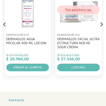
Sin existencias
DERMOCOSMÉTICA
DERMOCOSMÉTICA
DERMAGLOS AGUA
DERMAGLOS FACIAL ULTRA
MICELAR 400 ML LOCION
ESTRUCTURA NOCHE
50GR CREMA
$
27.978,00
$
53.637,00
El
El
El
El
$
20.984,00
$
37.546,00
precio
precio
precio
precio
original
actual
original
actual
era:
AÑADIR AL CARRITO
es:
era:
LEER MÁS
es:
$ 27.978,00.
$ 20.984,00.
$ 53.637,00.
$ 37.546,00.
Contacto