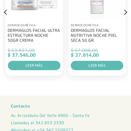
DERMOCOSMÉTICA
DERMOCOSMÉTICA
DERMAGLOS FACIAL ULTRA
DERMAGLOS FACIAL
ESTRUCTURA NOCHE
NUTRITIVA NOCHE PIEL
50GR CREMA
SECA 50 GR
$
53.637,00
$
37.086,00
El
El
El
El
$
37.546,00
$
27.814,00
precio
precio
precio
precio
original
actual
original
actual
era:
LEER MÁS
es:
era:
LEER MÁS
es:
$ 53.637,00.
$ 37.546,00.
$ 37.086,00.
$ 27.814,00.
Contacto
Av. Aristóbulo Del Valle 4900 - Santa Fe
Llamadas al 342 653 2330
WhatsApp al +54 342 5508372