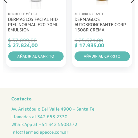
DERMOCOSMÉTICA
AUTOBRONCEANTE
DERMAGLOS FACIAL HID
DERMAGLOS
PIEL NORMAL F20 70ML
AUTOBRONCEANTE CORP
EMULSION
150GR CREMA
$
37.099,00
$
25.621,00
El
El
El
El
$
27.824,00
$
17.935,00
precio
precio
precio
precio
original
actual
original
actual
era:
AÑADIR AL CARRITO
es:
era:
AÑADIR AL CARRITO
es:
$ 37.099,00.
$ 27.824,00.
$ 25.621,00.
$ 17.935,00.
Contacto
Av. Aristóbulo Del Valle 4900 - Santa Fe
Llamadas al 342 653 2330
WhatsApp al +54 342 5508372
info@farmaciapacce.com.ar