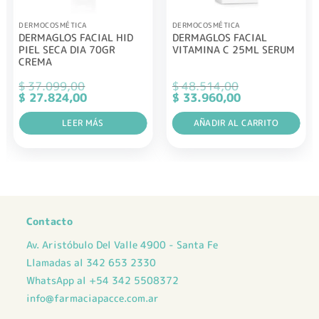
DERMOCOSMÉTICA
DERMOCOSMÉTICA
DERMAGLOS FACIAL HID
DERMAGLOS FACIAL
PIEL SECA DIA 70GR
VITAMINA C 25ML SERUM
CREMA
$
37.099,00
$
48.514,00
El
El
El
El
$
27.824,00
$
33.960,00
precio
precio
precio
precio
original
actual
original
actual
era:
LEER MÁS
es:
era:
AÑADIR AL CARRITO
es:
$ 37.099,00.
$ 27.824,00.
$ 48.514,00.
$ 33.960,00.
Contacto
Av. Aristóbulo Del Valle 4900 - Santa Fe
Llamadas al 342 653 2330
WhatsApp al +54 342 5508372
info@farmaciapacce.com.ar