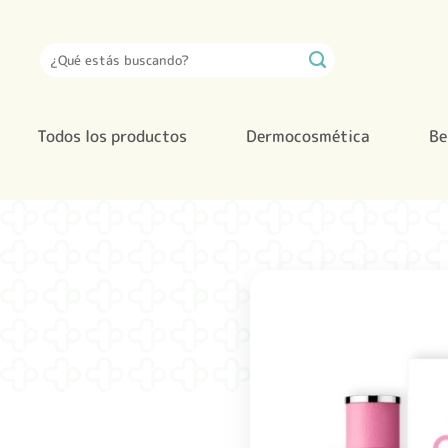
Saltar
al
Buscar
contenido
por:
Todos los productos
Dermocosmética
Be