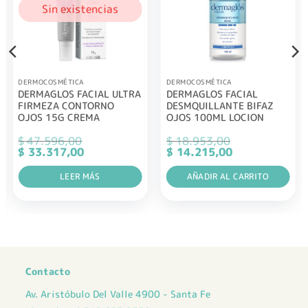
Sin existencias
DERMOCOSMÉTICA
DERMOCOSMÉTICA
DERMAGLOS FACIAL ULTRA
DERMAGLOS FACIAL
FIRMEZA CONTORNO
DESMQUILLANTE BIFAZ
OJOS 15G CREMA
OJOS 100ML LOCION
$
47.596,00
$
18.953,00
El
El
El
El
$
33.317,00
$
14.215,00
precio
precio
precio
precio
original
actual
original
actual
era:
LEER MÁS
es:
era:
AÑADIR AL CARRITO
es:
$ 47.596,00.
$ 33.317,00.
$ 18.953,00.
$ 14.215,00.
Contacto
Av. Aristóbulo Del Valle 4900 - Santa Fe