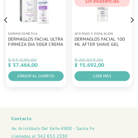
Sin existencias
DERMOCOSMÉTICA
AFEITADO Y DEPILACIÓN
DERMAGLOS FACIAL ULTRA
DERMAGLOS FACIAL 100
FIRMEZA DIA 50GR CREMA
ML AFTER SHAVE GEL
$
53.520,00
$
20.923,00
El
El
El
El
$
37.464,00
$
15.692,00
precio
precio
precio
precio
original
actual
original
actual
era:
AÑADIR AL CARRITO
es:
era:
LEER MÁS
es:
$ 53.520,00.
$ 37.464,00.
$ 20.923,00.
$ 15.692,00.
Contacto
Av. Aristóbulo Del Valle 4900 - Santa Fe
Llamadas al 342 653 2330