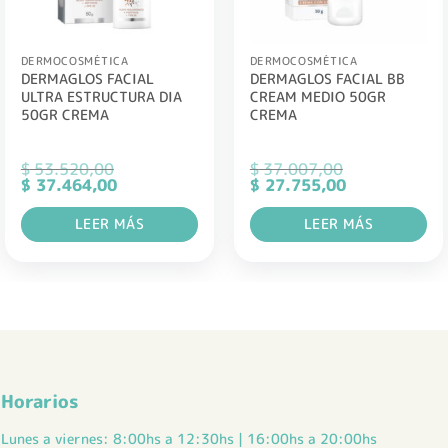
DERMOCOSMÉTICA
DERMOCOSMÉTICA
DERMAGLOS FACIAL
DERMAGLOS FACIAL BB
ULTRA ESTRUCTURA DIA
CREAM MEDIO 50GR
50GR CREMA
CREMA
$
53.520,00
$
37.007,00
El
El
El
El
$
37.464,00
$
27.755,00
precio
precio
precio
precio
original
actual
original
actual
LEER MÁS
LEER MÁS
era:
es:
era:
es:
$ 53.520,00.
$ 37.464,00.
$ 37.007,00.
$ 27.755,00.
Horarios
Lunes a viernes: 8:00hs a 12:30hs | 16:00hs a 20:00hs