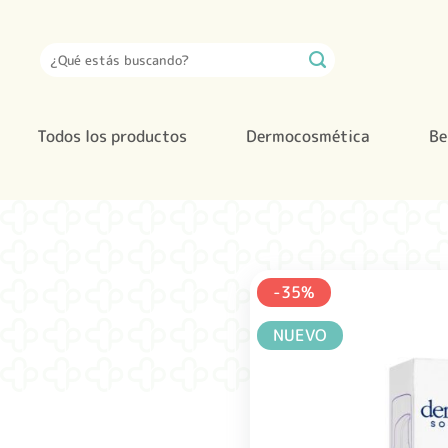
Saltar
al
Buscar
contenido
por:
Todos los productos
Dermocosmética
Be
-35%
NUEVO