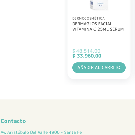
DERMOCOSMÉTICA
DERMAGLOS FACIAL
VITAMINA C 25ML SERUM
$
48.514,00
El
El
$
33.960,00
precio
precio
original
actual
AÑADIR AL CARRITO
era:
es:
$ 48.514,00.
$ 33.960,00.
Contacto
Av. Aristóbulo Del Valle 4900 - Santa Fe