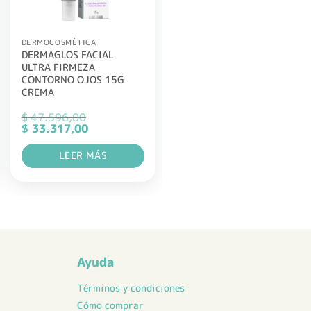
DERMOCOSMÉTICA
DERMAGLOS FACIAL
ULTRA FIRMEZA
CONTORNO OJOS 15G
CREMA
$
47.596,00
El
El
$
33.317,00
precio
precio
original
actual
LEER MÁS
era:
es:
$ 47.596,00.
$ 33.317,00.
Ayuda
Términos y condiciones
Cómo comprar