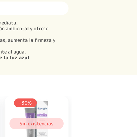
mediata.
ión ambiental y ofrece
gas, aumenta la firmeza y
nte al agua.
 la luz azul
-30%
Sin existencias