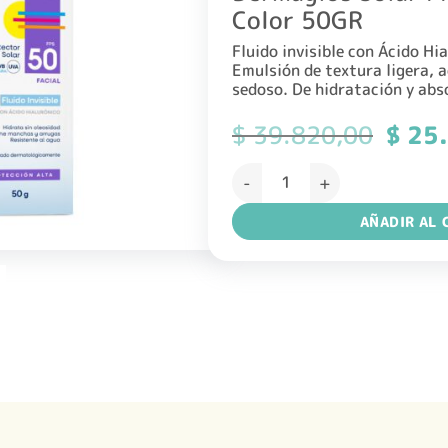
Color 50GR
Fluido invisible con Ácido Hi
Emulsión de textura ligera, a
sedoso. De hidratación y abs
El
$
39.820,00
$
25.
precio
origin
Dermaglos Solar FPS50 Fluido 
era:
$ 39.
AÑADIR AL 