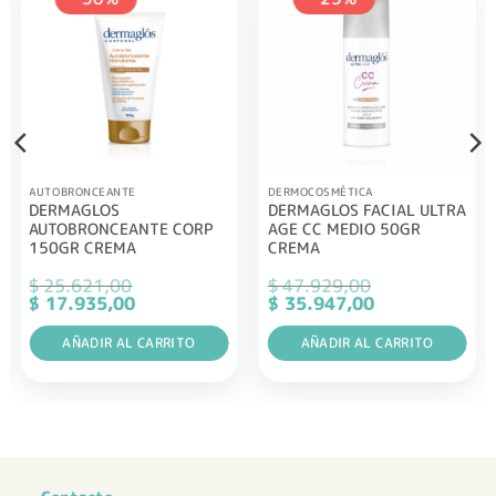
AUTOBRONCEANTE
DERMOCOSMÉTICA
DERMAGLOS
DERMAGLOS FACIAL ULTRA
AUTOBRONCEANTE CORP
AGE CC MEDIO 50GR
150GR CREMA
CREMA
$
25.621,00
$
47.929,00
El
El
El
El
$
17.935,00
$
35.947,00
precio
precio
precio
precio
original
actual
original
actual
era:
AÑADIR AL CARRITO
es:
era:
AÑADIR AL CARRITO
es:
$ 25.621,00.
$ 17.935,00.
$ 47.929,00.
$ 35.947,00.